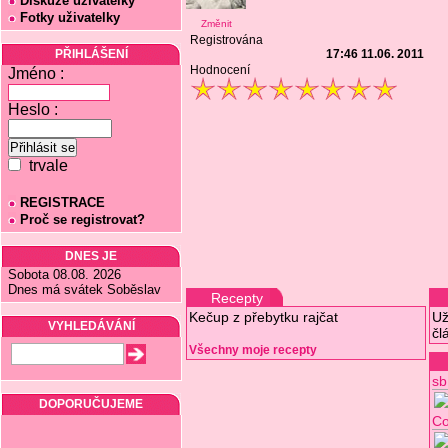
Diskuze uživatelky
Fotky uživatelky
Změnit
Registrována
PŘIHLÁŠENÍ
17:46 11.06. 2011
Hodnocení
Jméno :
Heslo :
trvale
REGISTRACE
Proč se registrovat?
DNES JE
Sobota 08.08. 2026
Dnes má svátek Soběslav
Recepty
Kečup z přebytku rajčat
Už
VYHLEDÁVÁNÍ
čl
Všechny moje recepty
sb
DOPORUČUJEME
Co