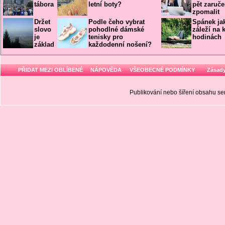
tábora
letní boty?
pět zaruče
zpomalit
Držet
Podle čeho vybrat
Spánek jak
slovo
pohodlné dámské
záleží na 
je
tenisky pro
hodinách
základ
každodenní nošení?
PŘIDAT MEZI OBLÍBENÉ
NÁPOVĚDA
VŠEOBECNÉ PODMÍNKY
Zásady
Publikování nebo šíření obsahu 