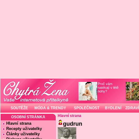
Proč vám
natékají v létě
nohy?
SOUTĚŽE
MÓDA & TRENDY
SPOLEČNOST
BYDLENÍ
ZDRAVÍ
Hlavní strana
OSOBNÍ STRÁNKA
gudrun
Hlavní strana
Recepty uživatelky
Články uživatelky