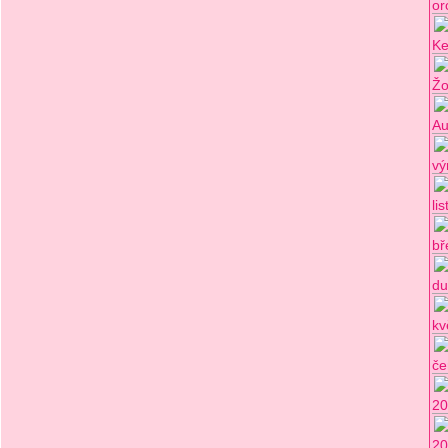
or
Ke
Žo
Au
vý
li
bř
du
kv
če
20
20