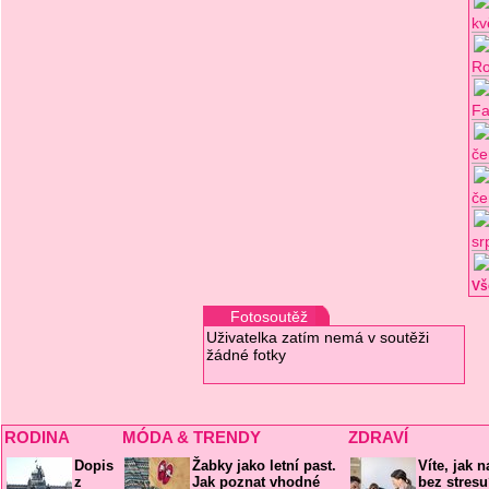
kv
Ro
Fa
če
če
sr
Vš
Fotosoutěž
Uživatelka zatím nemá v soutěži
žádné fotky
RODINA
MÓDA & TRENDY
ZDRAVÍ
Dopis
Žabky jako letní past.
Víte, jak 
z
Jak poznat vhodné
bez stres