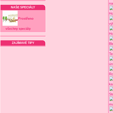
na
NAŠE SPECIÁLY
Ho
Prostřeno
vý
všechny speciály
Ho
ZAJÍMAVÉ TIPY
Bl
Te
úr
Ro
ka
St
mu