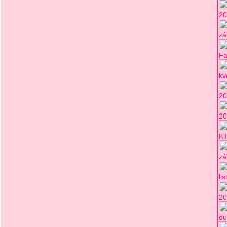
20
zá
Fa
kv
20
20
Kl
zá
li
20
du